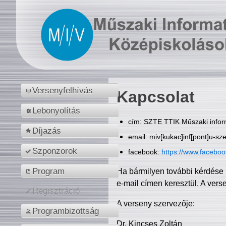
Versenyfelhívás
Kapcsolat
Lebonyolítás
cím: SZTE TTIK Műszaki inform
Díjazás
email: miv[kukac]inf[pont]u-sz
Szponzorok
facebook:
https://www.facebo
Program
Ha bármilyen további kérdése 
e-mail címen keresztül. A vers
Regisztráció
A verseny szervezője:
Programbizottság
Dr. Kincses Zoltán