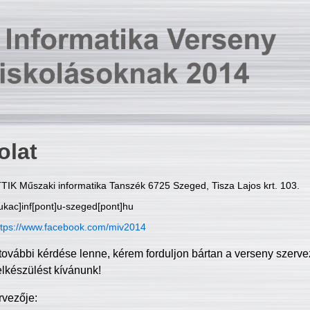
olat
TIK Műszaki informatika Tanszék 6725 Szeged, Tisza Lajos krt. 103.
ukac]inf[pont]u-szeged[pont]hu
ttps://www.facebook.com/miv2014
további kérdése lenne, kérem forduljon bártan a verseny szerve
elkészülést kívánunk!
rvezője: