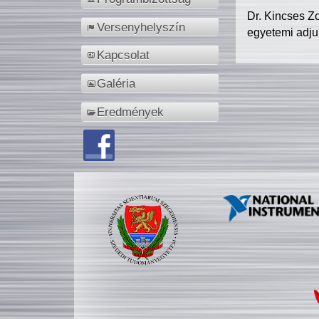
Dr. Kincses Z
Versenyhelyszín
egyetemi adju
Kapcsolat
Galéria
Eredmények