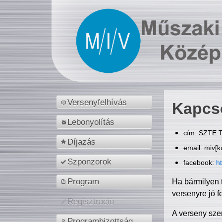
Versenyfelhívás
Kapcs
Lebonyolítás
cím: SZTE T
Díjazás
email: miv[k
Szponzorok
facebook:
h
Program
Ha bármilyen 
versenyre jó f
Regisztráció
A verseny sze
Programbizottság