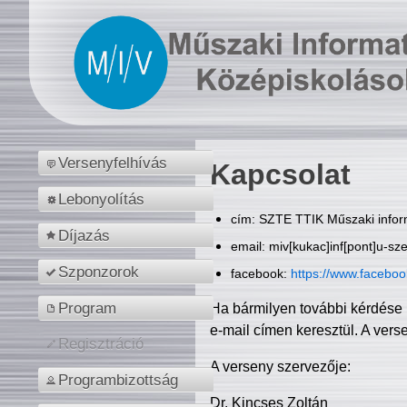
Versenyfelhívás
Kapcsolat
Lebonyolítás
cím: SZTE TTIK Műszaki inform
Díjazás
email: miv[kukac]inf[pont]u-sz
Szponzorok
facebook:
https://www.facebo
Program
Ha bármilyen további kérdése 
e-mail címen keresztül. A vers
Regisztráció
A verseny szervezője:
Programbizottság
Dr. Kincses Zoltán