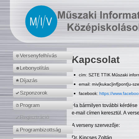
Versenyfelhívás
Kapcsolat
Lebonyolítás
cím: SZTE TTIK Műszaki inform
Díjazás
email: miv[kukac]inf[pont]u-sz
Szponzorok
facebook:
https://www.facebo
Program
Ha bármilyen további kérdése 
e-mail címen keresztül. A vers
Regisztráció
A verseny szervezője:
Programbizottság
Dr. Kincses Zoltán