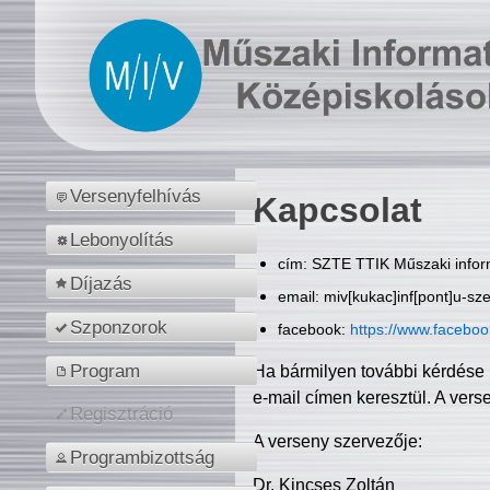
Versenyfelhívás
Kapcsolat
Lebonyolítás
cím: SZTE TTIK Műszaki inform
Díjazás
email: miv[kukac]inf[pont]u-sz
Szponzorok
facebook:
https://www.facebo
Program
Ha bármilyen további kérdése 
e-mail címen keresztül. A vers
Regisztráció
A verseny szervezője:
Programbizottság
Dr. Kincses Zoltán