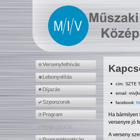
Versenyfelhívás
Kapcs
Lebonyolítás
cím: SZTE T
Díjazás
email: miv[k
Szponzorok
facebook:
h
Program
Ha bármilyen 
versenyre jó f
Regisztráció
A verseny sze
Programbizottság