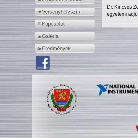
Dr. Kincses Z
Versenyhelyszín
egyetemi adju
Kapcsolat
Galéria
Eredmények