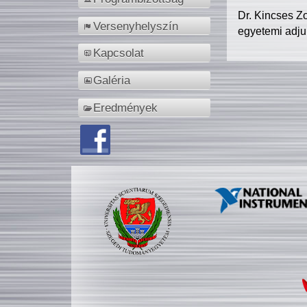
Dr. Kincses Z
Versenyhelyszín
egyetemi adju
Kapcsolat
Galéria
Eredmények