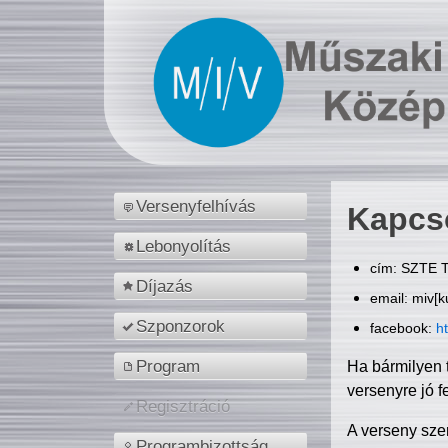
Versenyfelhívás
Kapcs
Lebonyolítás
cím: SZTE T
Díjazás
email: miv[k
Szponzorok
facebook:
h
Program
Ha bármilyen 
versenyre jó f
Regisztráció
A verseny sze
Programbizottság