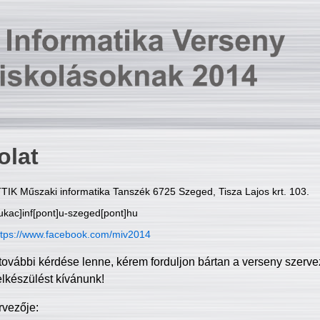
olat
TIK Műszaki informatika Tanszék 6725 Szeged, Tisza Lajos krt. 103.
ukac]inf[pont]u-szeged[pont]hu
ttps://www.facebook.com/miv2014
további kérdése lenne, kérem forduljon bártan a verseny szerve
elkészülést kívánunk!
rvezője: