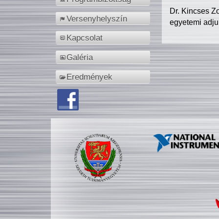
Dr. Kincses Z
Versenyhelyszín
egyetemi adju
Kapcsolat
Galéria
Eredmények