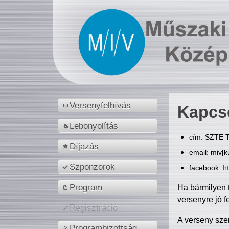
Versenyfelhívás
Kapcs
Lebonyolítás
cím: SZTE T
Díjazás
email: miv[k
Szponzorok
facebook:
h
Program
Ha bármilyen 
versenyre jó f
Regisztráció
A verseny sze
Programbizottság