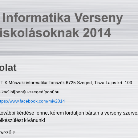
olat
TIK Műszaki informatika Tanszék 6725 Szeged, Tisza Lajos krt. 103.
ukac]inf[pont]u-szeged[pont]hu
ttps://www.facebook.com/miv2014
további kérdése lenne, kérem forduljon bártan a verseny szerve
elkészülést kívánunk!
rvezője: