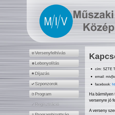
Versenyfelhívás
Kapcs
Lebonyolítás
cím: SZTE T
Díjazás
email: miv[k
Szponzorok
facebook:
h
Program
Ha bármilyen 
versenyre jó f
Regisztráció
A verseny sze
Programbizottság