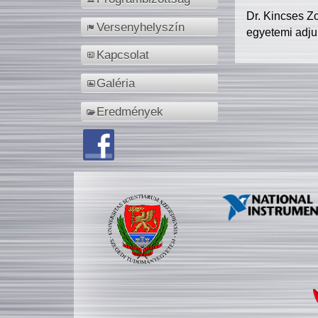
Dr. Kincses Z
Versenyhelyszín
egyetemi adju
Kapcsolat
Galéria
Eredmények