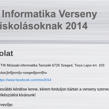
olat
TIK Műszaki informatika Tanszék 6725 Szeged, Tisza Lajos krt. 103.
ukac]inf[pont]u-szeged[pont]hu
ttps://www.facebook.com/miv2014
további kérdése lenne, kérem forduljon bártan a verseny szerve
elkészülést kívánunk!
rvezője: