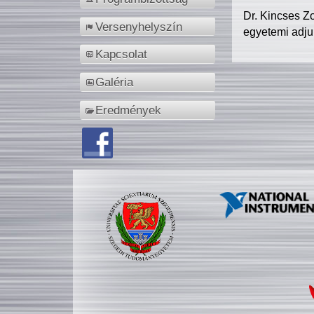
Dr. Kincses Z
Versenyhelyszín
egyetemi adju
Kapcsolat
Galéria
Eredmények