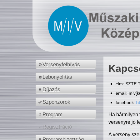
Versenyfelhívás
Kapcs
Lebonyolítás
cím: SZTE T
Díjazás
email: miv[k
Szponzorok
facebook:
h
Program
Ha bármilyen 
versenyre jó f
Regisztráció
A verseny sze
Programbizottság