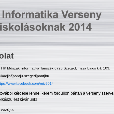
olat
TIK Műszaki informatika Tanszék 6725 Szeged, Tisza Lajos krt. 103.
ukac]inf[pont]u-szeged[pont]hu
ttps://www.facebook.com/miv2014
további kérdése lenne, kérem forduljon bártan a verseny szerve
elkészülést kívánunk!
rvezője: