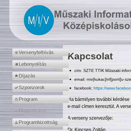
Versenyfelhívás
Kapcsolat
Lebonyolítás
cím: SZTE TTIK Műszaki inform
Díjazás
email: miv[kukac]inf[pont]u-sz
Szponzorok
facebook:
https://www.facebo
Program
Ha bármilyen további kérdése 
e-mail címen keresztül. A vers
Regisztráció
A verseny szervezője:
Programbizottság
Dr. Kincses Zoltán