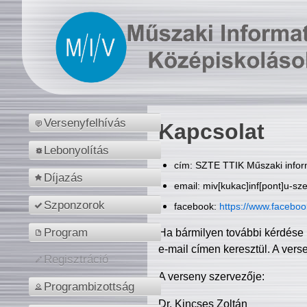
Versenyfelhívás
Kapcsolat
Lebonyolítás
cím: SZTE TTIK Műszaki inform
Díjazás
email: miv[kukac]inf[pont]u-sz
Szponzorok
facebook:
https://www.facebo
Program
Ha bármilyen további kérdése 
e-mail címen keresztül. A vers
Regisztráció
A verseny szervezője:
Programbizottság
Dr. Kincses Zoltán