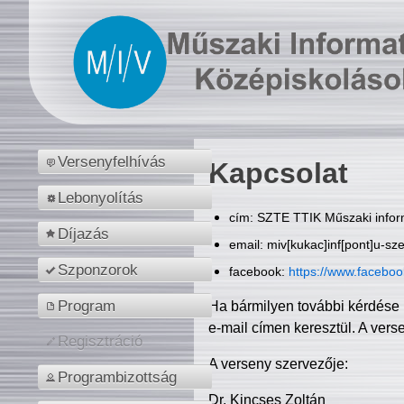
Versenyfelhívás
Kapcsolat
Lebonyolítás
cím: SZTE TTIK Műszaki inform
Díjazás
email: miv[kukac]inf[pont]u-sz
Szponzorok
facebook:
https://www.facebo
Program
Ha bármilyen további kérdése 
e-mail címen keresztül. A vers
Regisztráció
A verseny szervezője:
Programbizottság
Dr. Kincses Zoltán