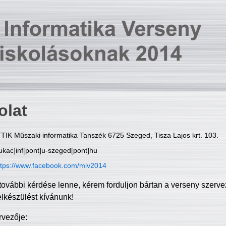
olat
TIK Műszaki informatika Tanszék 6725 Szeged, Tisza Lajos krt. 103.
ukac]inf[pont]u-szeged[pont]hu
ttps://www.facebook.com/miv2014
további kérdése lenne, kérem forduljon bártan a verseny szerve
elkészülést kívánunk!
rvezője: