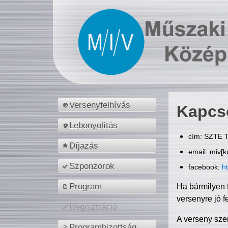
Versenyfelhívás
Kapcs
Lebonyolítás
cím: SZTE T
Díjazás
email: miv[k
Szponzorok
facebook:
h
Program
Ha bármilyen 
versenyre jó f
Regisztráció
A verseny sze
Programbizottság