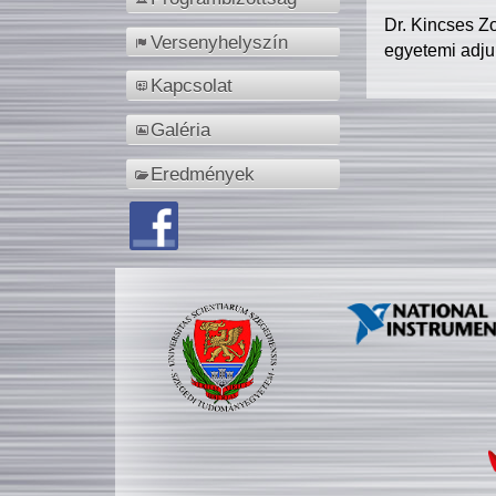
Dr. Kincses Z
Versenyhelyszín
egyetemi adju
Kapcsolat
Galéria
Eredmények