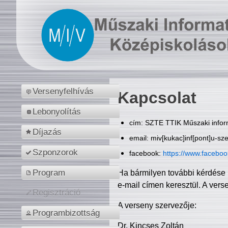
Versenyfelhívás
Kapcsolat
Lebonyolítás
cím: SZTE TTIK Műszaki inform
Díjazás
email: miv[kukac]inf[pont]u-sz
Szponzorok
facebook:
https://www.facebo
Program
Ha bármilyen további kérdése 
e-mail címen keresztül. A vers
Regisztráció
A verseny szervezője:
Programbizottság
Dr. Kincses Zoltán