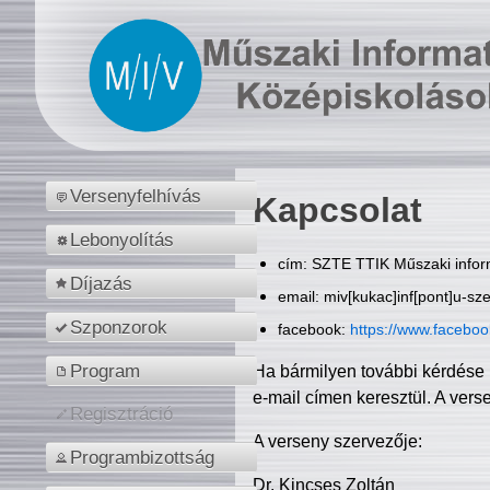
Versenyfelhívás
Kapcsolat
Lebonyolítás
cím: SZTE TTIK Műszaki inform
Díjazás
email: miv[kukac]inf[pont]u-sz
Szponzorok
facebook:
https://www.facebo
Program
Ha bármilyen további kérdése 
e-mail címen keresztül. A vers
Regisztráció
A verseny szervezője:
Programbizottság
Dr. Kincses Zoltán