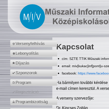
Versenyfelhívás
Kapcsolat
Lebonyolítás
cím: SZTE TTIK Műszaki inform
Díjazás
email: miv[kukac]inf[pont]u-sz
Szponzorok
facebook:
https://www.facebo
Program
Ha bármilyen további kérdése 
e-mail címen keresztül. A vers
Regisztráció
A verseny szervezője:
Programbizottság
Dr. Kincses Zoltán