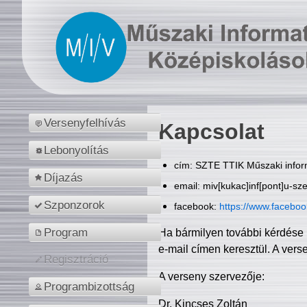
Versenyfelhívás
Kapcsolat
Lebonyolítás
cím: SZTE TTIK Műszaki inform
Díjazás
email: miv[kukac]inf[pont]u-sz
Szponzorok
facebook:
https://www.facebo
Program
Ha bármilyen további kérdése 
e-mail címen keresztül. A vers
Regisztráció
A verseny szervezője:
Programbizottság
Dr. Kincses Zoltán