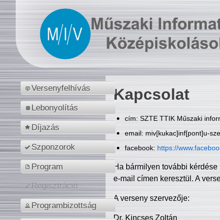
Versenyfelhívás
Kapcsolat
Lebonyolítás
cím: SZTE TTIK Műszaki inform
Díjazás
email: miv[kukac]inf[pont]u-sz
Szponzorok
facebook:
https://www.facebo
Program
Ha bármilyen további kérdése 
e-mail címen keresztül. A vers
Regisztráció
A verseny szervezője:
Programbizottság
Dr. Kincses Zoltán