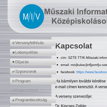
Versenyfelhívás
Kapcsolat
Lebonyolítás
cím: SZTE TTIK Műszaki inform
Díjazás
email: miv[kukac]inf[pont]u-sz
Szponzorok
facebook:
https://www.facebo
Program
Ha bármilyen további kérdése 
e-mail címen keresztül. A vers
Regisztráció
A verseny szervezője:
Programbizottság
Dr. Kincses Zoltán