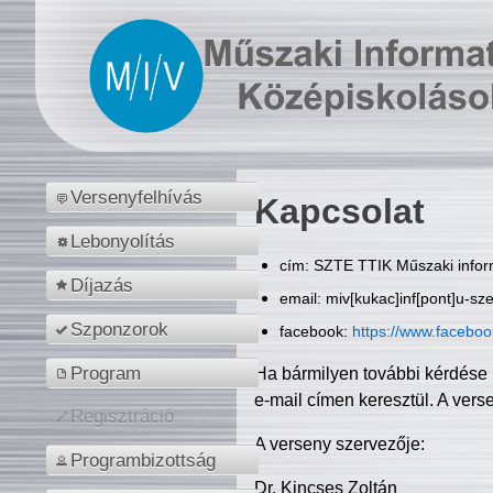
Versenyfelhívás
Kapcsolat
Lebonyolítás
cím: SZTE TTIK Műszaki inform
Díjazás
email: miv[kukac]inf[pont]u-sz
Szponzorok
facebook:
https://www.facebo
Program
Ha bármilyen további kérdése 
e-mail címen keresztül. A vers
Regisztráció
A verseny szervezője:
Programbizottság
Dr. Kincses Zoltán