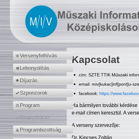
Versenyfelhívás
Kapcsolat
Lebonyolítás
cím: SZTE TTIK Műszaki inform
Díjazás
email: miv[kukac]inf[pont]u-sz
Szponzorok
facebook:
https://www.facebo
Program
Ha bármilyen további kérdése 
e-mail címen keresztül. A vers
Regisztráció
A verseny szervezője:
Programbizottság
Dr. Kincses Zoltán