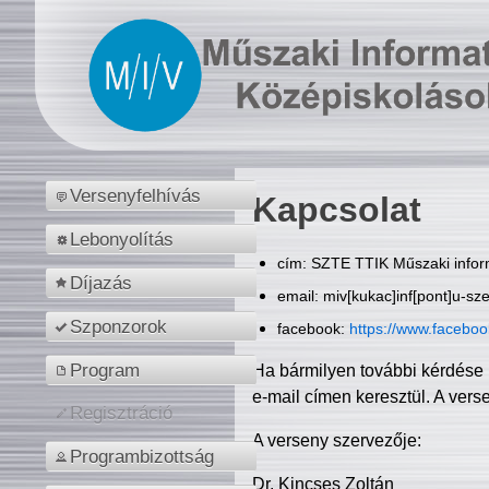
Versenyfelhívás
Kapcsolat
Lebonyolítás
cím: SZTE TTIK Műszaki inform
Díjazás
email: miv[kukac]inf[pont]u-sz
Szponzorok
facebook:
https://www.facebo
Program
Ha bármilyen további kérdése 
e-mail címen keresztül. A vers
Regisztráció
A verseny szervezője:
Programbizottság
Dr. Kincses Zoltán