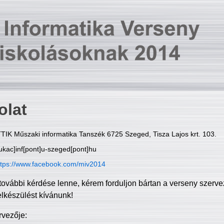
olat
TIK Műszaki informatika Tanszék 6725 Szeged, Tisza Lajos krt. 103.
ukac]inf[pont]u-szeged[pont]hu
ttps://www.facebook.com/miv2014
további kérdése lenne, kérem forduljon bártan a verseny szerve
elkészülést kívánunk!
rvezője: