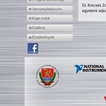
Dr. Kincses Z
Versenyhelyszín
egyetemi adju
Kapcsolat
Galéria
Eredmények