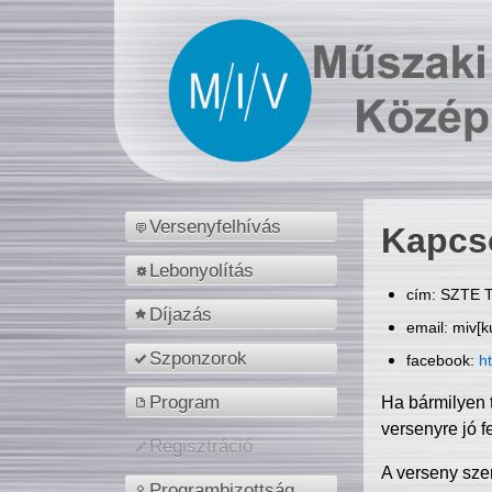
Versenyfelhívás
Kapcs
Lebonyolítás
cím: SZTE T
Díjazás
email: miv[k
Szponzorok
facebook:
h
Program
Ha bármilyen 
versenyre jó f
Regisztráció
A verseny sze
Programbizottság