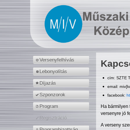
Versenyfelhívás
Kapcs
Lebonyolítás
cím: SZTE T
Díjazás
email: miv[k
Szponzorok
facebook:
h
Program
Ha bármilyen 
versenyre jó f
Regisztráció
A verseny sze
Programbizottság