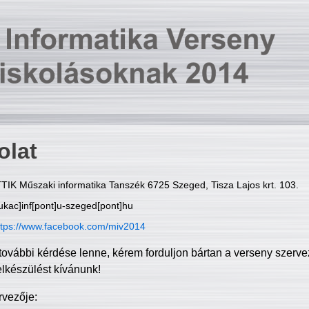
olat
TIK Műszaki informatika Tanszék 6725 Szeged, Tisza Lajos krt. 103.
ukac]inf[pont]u-szeged[pont]hu
ttps://www.facebook.com/miv2014
további kérdése lenne, kérem forduljon bártan a verseny szerve
elkészülést kívánunk!
rvezője: