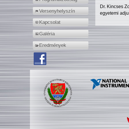
Dr. Kincses Z
Versenyhelyszín
egyetemi adju
Kapcsolat
Galéria
Eredmények