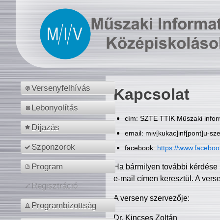
Versenyfelhívás
Kapcsolat
Lebonyolítás
cím: SZTE TTIK Műszaki inform
Díjazás
email: miv[kukac]inf[pont]u-sz
Szponzorok
facebook:
https://www.facebo
Program
Ha bármilyen további kérdése 
e-mail címen keresztül. A vers
Regisztráció
A verseny szervezője:
Programbizottság
Dr. Kincses Zoltán