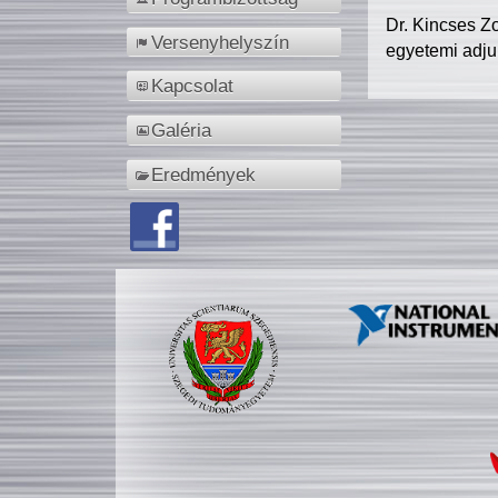
Dr. Kincses Z
Versenyhelyszín
egyetemi adju
Kapcsolat
Galéria
Eredmények