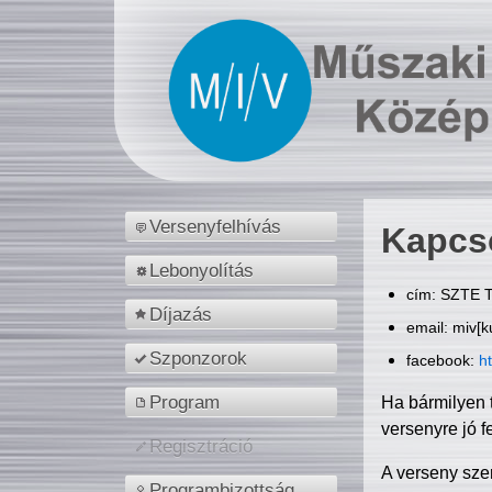
Versenyfelhívás
Kapcs
Lebonyolítás
cím: SZTE T
Díjazás
email: miv[k
Szponzorok
facebook:
h
Program
Ha bármilyen 
versenyre jó f
Regisztráció
A verseny sze
Programbizottság