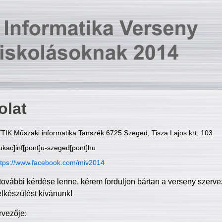
olat
TIK Műszaki informatika Tanszék 6725 Szeged, Tisza Lajos krt. 103.
ukac]inf[pont]u-szeged[pont]hu
ttps://www.facebook.com/miv2014
további kérdése lenne, kérem forduljon bártan a verseny szerve
elkészülést kívánunk!
rvezője: