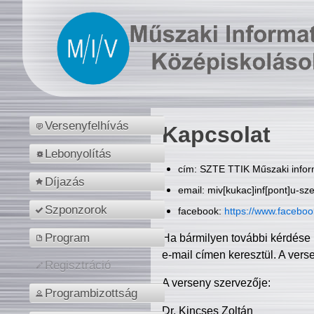
Versenyfelhívás
Kapcsolat
Lebonyolítás
cím: SZTE TTIK Műszaki inform
Díjazás
email: miv[kukac]inf[pont]u-sz
Szponzorok
facebook:
https://www.facebo
Program
Ha bármilyen további kérdése 
e-mail címen keresztül. A vers
Regisztráció
A verseny szervezője:
Programbizottság
Dr. Kincses Zoltán