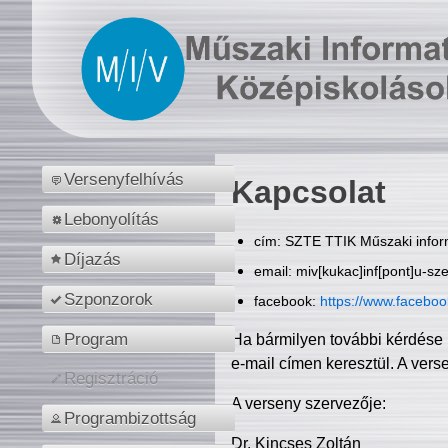
Versenyfelhívás
Kapcsolat
Lebonyolítás
cím: SZTE TTIK Műszaki inform
Díjazás
email: miv[kukac]inf[pont]u-sz
Szponzorok
facebook:
https://www.facebo
Program
Ha bármilyen további kérdése 
e-mail címen keresztül. A vers
Regisztráció
A verseny szervezője:
Programbizottság
Dr. Kincses Zoltán