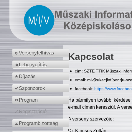
Versenyfelhívás
Kapcsolat
Lebonyolítás
cím: SZTE TTIK Műszaki inform
Díjazás
email: miv[kukac]inf[pont]u-sz
Szponzorok
facebook:
https://www.facebo
Program
Ha bármilyen további kérdése 
e-mail címen keresztül. A vers
Regisztráció
A verseny szervezője:
Programbizottság
Dr. Kincses Zoltán