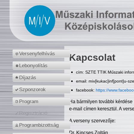
Versenyfelhívás
Kapcsolat
Lebonyolítás
cím: SZTE TTIK Műszaki inform
Díjazás
email: miv[kukac]inf[pont]u-sz
Szponzorok
facebook:
https://www.facebo
Program
Ha bármilyen további kérdése 
e-mail címen keresztül. A vers
Regisztráció
A verseny szervezője:
Programbizottság
Dr. Kincses Zoltán