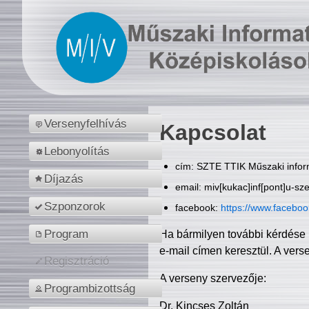
Versenyfelhívás
Kapcsolat
Lebonyolítás
cím: SZTE TTIK Műszaki inform
Díjazás
email: miv[kukac]inf[pont]u-sz
Szponzorok
facebook:
https://www.facebo
Program
Ha bármilyen további kérdése 
e-mail címen keresztül. A vers
Regisztráció
A verseny szervezője:
Programbizottság
Dr. Kincses Zoltán