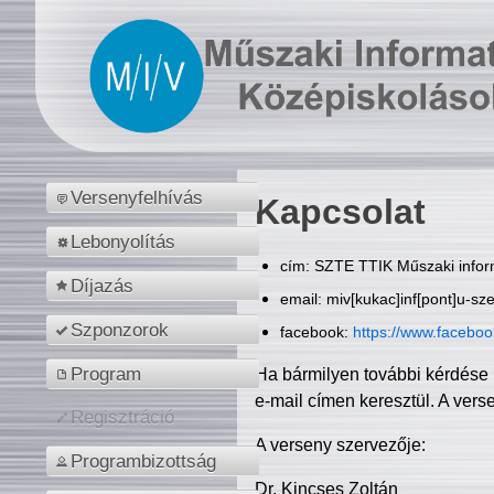
Versenyfelhívás
Kapcsolat
Lebonyolítás
cím: SZTE TTIK Műszaki inform
Díjazás
email: miv[kukac]inf[pont]u-sz
Szponzorok
facebook:
https://www.facebo
Program
Ha bármilyen további kérdése 
e-mail címen keresztül. A vers
Regisztráció
A verseny szervezője:
Programbizottság
Dr. Kincses Zoltán