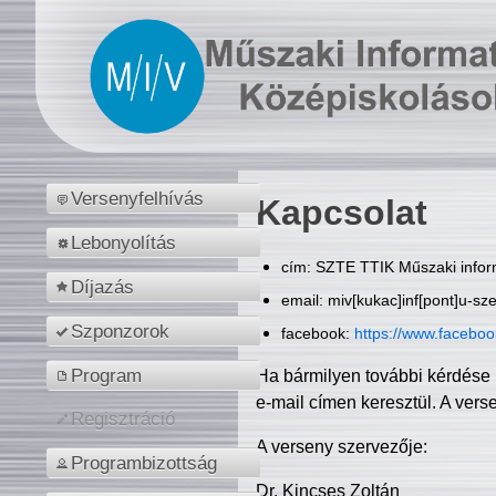
Versenyfelhívás
Kapcsolat
Lebonyolítás
cím: SZTE TTIK Műszaki inform
Díjazás
email: miv[kukac]inf[pont]u-sz
Szponzorok
facebook:
https://www.facebo
Program
Ha bármilyen további kérdése 
e-mail címen keresztül. A vers
Regisztráció
A verseny szervezője:
Programbizottság
Dr. Kincses Zoltán