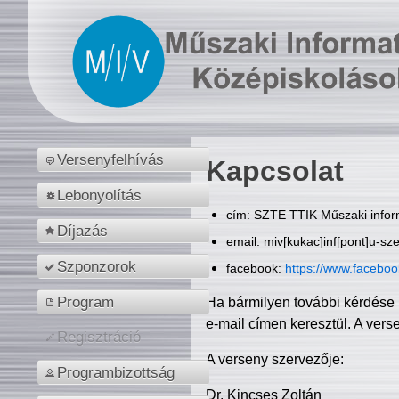
Versenyfelhívás
Kapcsolat
Lebonyolítás
cím: SZTE TTIK Műszaki inform
Díjazás
email: miv[kukac]inf[pont]u-sz
Szponzorok
facebook:
https://www.facebo
Program
Ha bármilyen további kérdése 
e-mail címen keresztül. A vers
Regisztráció
A verseny szervezője:
Programbizottság
Dr. Kincses Zoltán