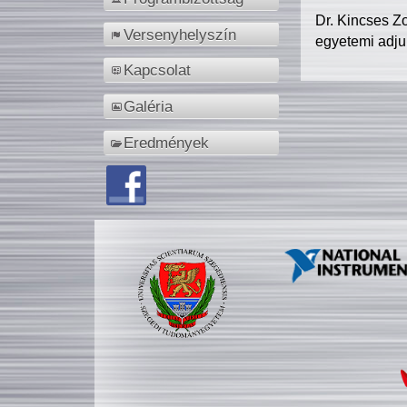
Dr. Kincses Z
Versenyhelyszín
egyetemi adju
Kapcsolat
Galéria
Eredmények