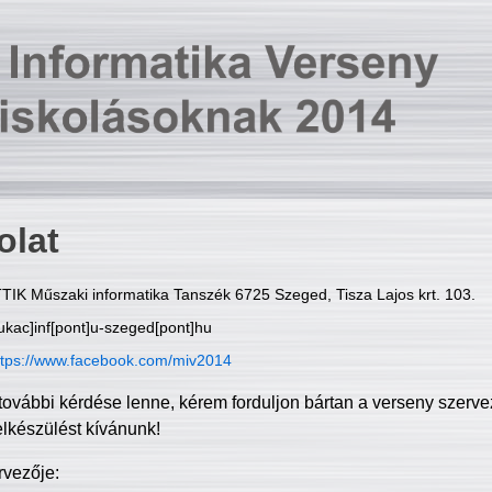
olat
TIK Műszaki informatika Tanszék 6725 Szeged, Tisza Lajos krt. 103.
ukac]inf[pont]u-szeged[pont]hu
ttps://www.facebook.com/miv2014
további kérdése lenne, kérem forduljon bártan a verseny szerve
elkészülést kívánunk!
rvezője: