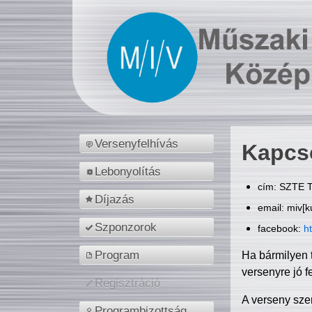
Versenyfelhívás
Kapcs
Lebonyolítás
cím: SZTE T
Díjazás
email: miv[k
Szponzorok
facebook:
h
Program
Ha bármilyen 
versenyre jó f
Regisztráció
A verseny sze
Programbizottság