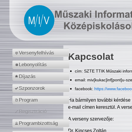
Versenyfelhívás
Kapcsolat
Lebonyolítás
cím: SZTE TTIK Műszaki inform
Díjazás
email: miv[kukac]inf[pont]u-sz
Szponzorok
facebook:
https://www.facebo
Program
Ha bármilyen további kérdése 
e-mail címen keresztül. A vers
Regisztráció
A verseny szervezője:
Programbizottság
Dr. Kincses Zoltán