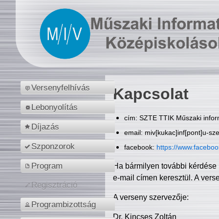
Versenyfelhívás
Kapcsolat
Lebonyolítás
cím: SZTE TTIK Műszaki inform
Díjazás
email: miv[kukac]inf[pont]u-sz
Szponzorok
facebook:
https://www.facebo
Program
Ha bármilyen további kérdése 
e-mail címen keresztül. A vers
Regisztráció
A verseny szervezője:
Programbizottság
Dr. Kincses Zoltán