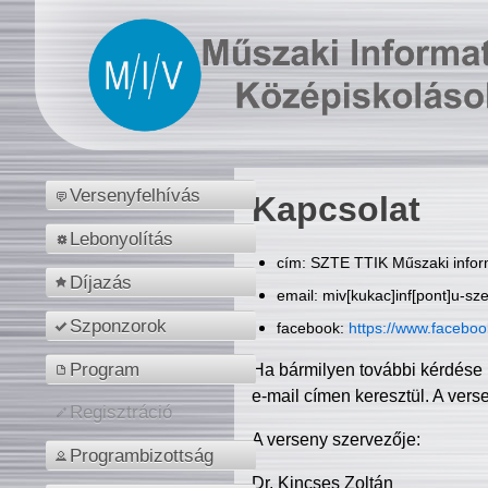
Versenyfelhívás
Kapcsolat
Lebonyolítás
cím: SZTE TTIK Műszaki inform
Díjazás
email: miv[kukac]inf[pont]u-sz
Szponzorok
facebook:
https://www.facebo
Program
Ha bármilyen további kérdése 
e-mail címen keresztül. A vers
Regisztráció
A verseny szervezője:
Programbizottság
Dr. Kincses Zoltán