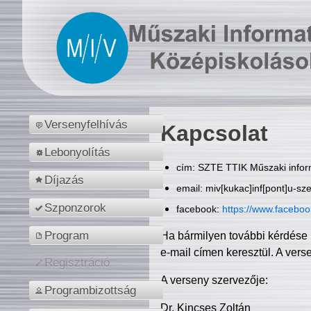
Versenyfelhívás
Kapcsolat
Lebonyolítás
cím: SZTE TTIK Műszaki inform
Díjazás
email: miv[kukac]inf[pont]u-sz
Szponzorok
facebook:
https://www.facebo
Program
Ha bármilyen további kérdése 
e-mail címen keresztül. A vers
Regisztráció
A verseny szervezője:
Programbizottság
Dr. Kincses Zoltán