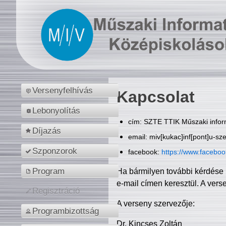
Versenyfelhívás
Kapcsolat
Lebonyolítás
cím: SZTE TTIK Műszaki inform
Díjazás
email: miv[kukac]inf[pont]u-sz
Szponzorok
facebook:
https://www.facebo
Program
Ha bármilyen további kérdése 
e-mail címen keresztül. A vers
Regisztráció
A verseny szervezője:
Programbizottság
Dr. Kincses Zoltán