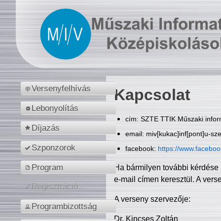
Versenyfelhívás
Kapcsolat
Lebonyolítás
cím: SZTE TTIK Műszaki inform
Díjazás
email: miv[kukac]inf[pont]u-sz
Szponzorok
facebook:
https://www.facebo
Program
Ha bármilyen további kérdése 
e-mail címen keresztül. A vers
Regisztráció
A verseny szervezője:
Programbizottság
Dr. Kincses Zoltán