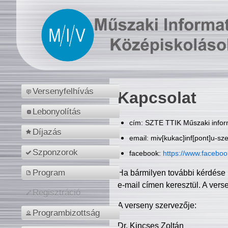
Versenyfelhívás
Kapcsolat
Lebonyolítás
cím: SZTE TTIK Műszaki inform
Díjazás
email: miv[kukac]inf[pont]u-sz
Szponzorok
facebook:
https://www.facebo
Program
Ha bármilyen további kérdése 
e-mail címen keresztül. A vers
Regisztráció
A verseny szervezője:
Programbizottság
Dr. Kincses Zoltán