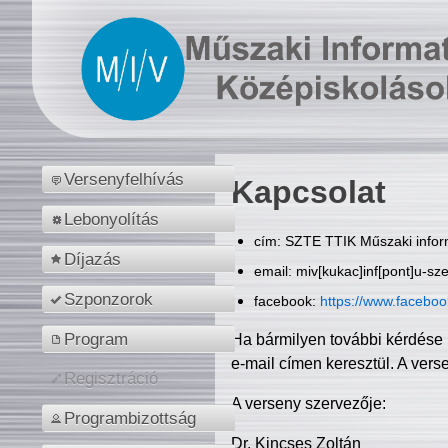
Versenyfelhívás
Kapcsolat
Lebonyolítás
cím: SZTE TTIK Műszaki inform
Díjazás
email: miv[kukac]inf[pont]u-sz
Szponzorok
facebook:
https://www.facebo
Program
Ha bármilyen további kérdése 
e-mail címen keresztül. A vers
Regisztráció
A verseny szervezője:
Programbizottság
Dr. Kincses Zoltán