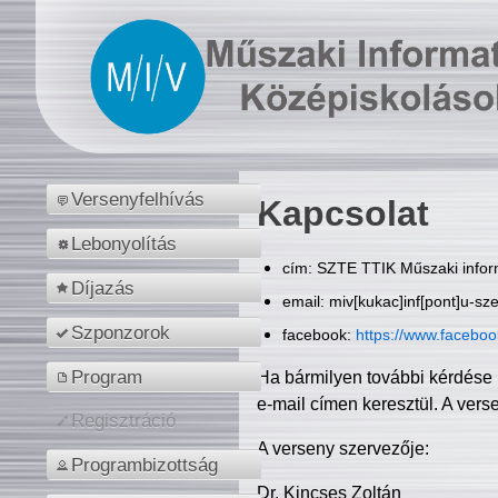
Versenyfelhívás
Kapcsolat
Lebonyolítás
cím: SZTE TTIK Műszaki inform
Díjazás
email: miv[kukac]inf[pont]u-sz
Szponzorok
facebook:
https://www.facebo
Program
Ha bármilyen további kérdése 
e-mail címen keresztül. A vers
Regisztráció
A verseny szervezője:
Programbizottság
Dr. Kincses Zoltán