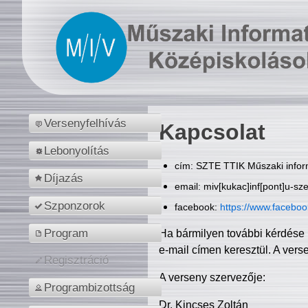
Versenyfelhívás
Kapcsolat
Lebonyolítás
cím: SZTE TTIK Műszaki inform
Díjazás
email: miv[kukac]inf[pont]u-sz
Szponzorok
facebook:
https://www.facebo
Program
Ha bármilyen további kérdése 
e-mail címen keresztül. A vers
Regisztráció
A verseny szervezője:
Programbizottság
Dr. Kincses Zoltán