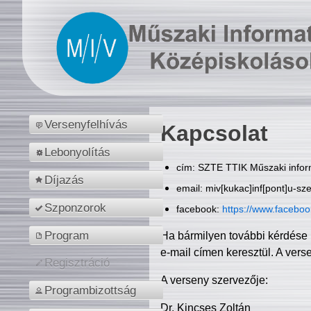
Versenyfelhívás
Kapcsolat
Lebonyolítás
cím: SZTE TTIK Műszaki inform
Díjazás
email: miv[kukac]inf[pont]u-sz
Szponzorok
facebook:
https://www.facebo
Program
Ha bármilyen további kérdése 
e-mail címen keresztül. A vers
Regisztráció
A verseny szervezője:
Programbizottság
Dr. Kincses Zoltán