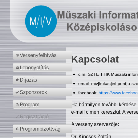
Versenyfelhívás
Kapcsolat
Lebonyolítás
cím: SZTE TTIK Műszaki inform
Díjazás
email: miv[kukac]inf[pont]u-sz
Szponzorok
facebook:
https://www.facebo
Program
Ha bármilyen további kérdése 
e-mail címen keresztül. A vers
Regisztráció
A verseny szervezője:
Programbizottság
Dr. Kincses Zoltán