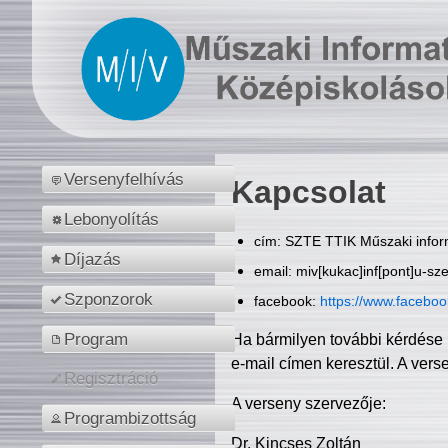
Versenyfelhívás
Kapcsolat
Lebonyolítás
cím: SZTE TTIK Műszaki inform
Díjazás
email: miv[kukac]inf[pont]u-sz
Szponzorok
facebook:
https://www.facebo
Program
Ha bármilyen további kérdése 
e-mail címen keresztül. A vers
Regisztráció
A verseny szervezője:
Programbizottság
Dr. Kincses Zoltán