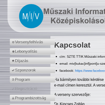
Versenyfelhívás
Kapcsolat
Lebonyolítás
cím: SZTE TTIK Műszaki inform
Díjazás
email: miv[kukac]inf[pont]u-sz
Szponzorok
facebook:
https://www.facebo
Program
Ha bármilyen további kérdése 
e-mail címen keresztül. A vers
Regisztráció
A verseny szervezője:
Programbizottság
Dr. Kincses Zoltán